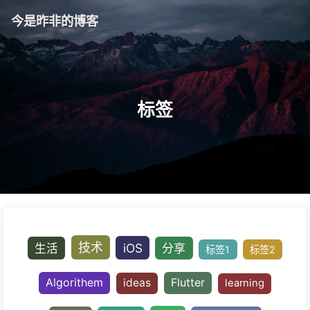
今是昨非的博客
标签
技术
iOS
生活
分享
标签1
标