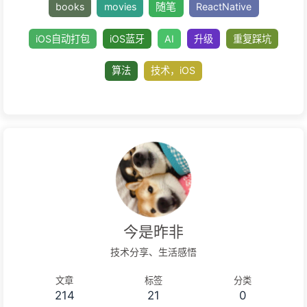
Algorithem
Flutter
ideas
learnin
随笔
books
movies
ReactNative
iOS自动打包
iOS蓝牙
AI
升级
重复
算法
技术，iOS
今是昨非
技术分享、生活感悟
文章
标签
分类
214
21
0