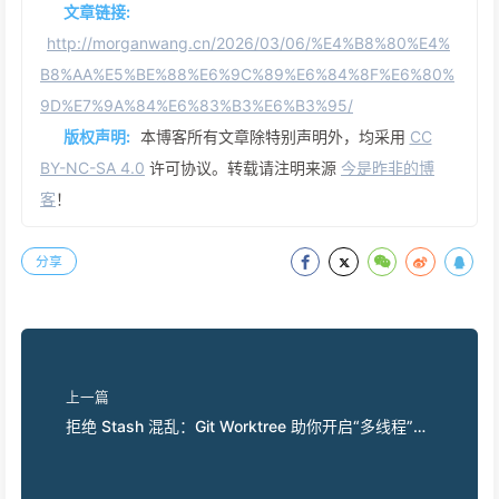
文章链接:
http://morganwang.cn/2026/03/06/%E4%B8%80%E4%
B8%AA%E5%BE%88%E6%9C%89%E6%84%8F%E6%80%
9D%E7%9A%84%E6%83%B3%E6%B3%95/
版权声明:
本博客所有文章除特别声明外，均采用
CC
BY-NC-SA 4.0
许可协议。转载请注明来源
今是昨非的博
客
！
分享
上一篇
拒绝 Stash 混乱：Git Worktree 助你开启“多线程”开
发神技