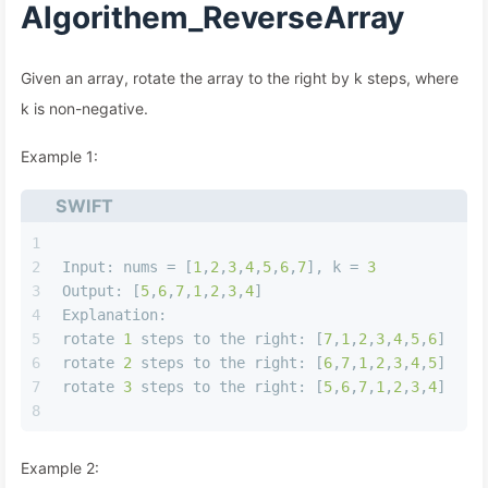
Algorithem_ReverseArray
Given an array, rotate the array to the right by k steps, where
k is non-negative.
Example 1:
SWIFT
1
2
Input
: nums 
=
 [
1
,
2
,
3
,
4
,
5
,
6
,
7
], k 
=
3
3
Output
: [
5
,
6
,
7
,
1
,
2
,
3
,
4
]
4
Explanation
:
5
rotate 
1
 steps to the right: [
7
,
1
,
2
,
3
,
4
,
5
,
6
]
6
rotate 
2
 steps to the right: [
6
,
7
,
1
,
2
,
3
,
4
,
5
]
7
rotate 
3
 steps to the right: [
5
,
6
,
7
,
1
,
2
,
3
,
4
]
8
Example 2: