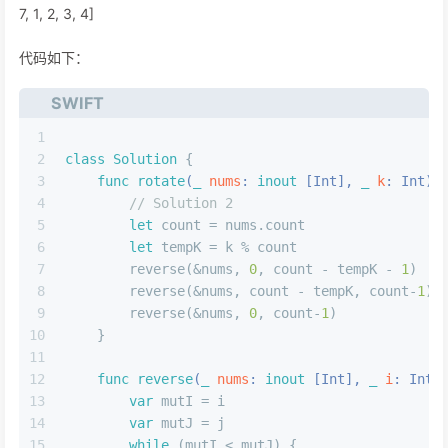
7, 1, 2, 3, 4]
代码如下：
SWIFT
1
2
class
Solution
{
3
func
rotate
(
_
nums
: 
inout
 [
Int
], 
_
k
: 
Int
)
 
4
// Solution 2
5
let
 count 
=
 nums.count
6
let
 tempK 
=
 k 
%
 count
7
        reverse(
&
nums, 
0
, count 
-
 tempK 
-
1
)
8
        reverse(
&
nums, count 
-
 tempK, count
-
1
)
9
        reverse(
&
nums, 
0
, count
-
1
)
10
    }
11
12
func
reverse
(
_
nums
: 
inout
 [
Int
], 
_
i
: 
Int
,
13
var
 mutI 
=
 i
14
var
 mutJ 
=
 j
15
while
 (mutI 
<
 mutJ) {